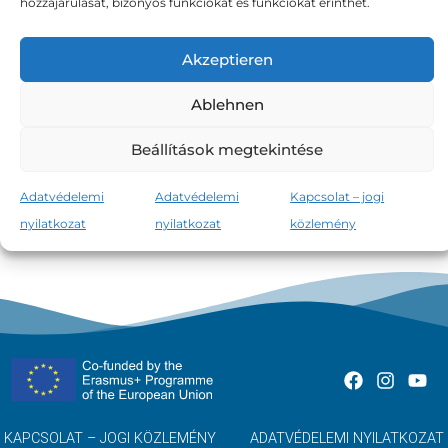
hozzájárulását, bizonyos funkciókat és funkciókat érinthet.
Akzeptieren
Ablehnen
A biztosítási díj az ár,
Beállítások megtekintése
amit a biztosítási fedezetért fizet.
Adatvédelemi
Adatvédelemi
Kapcsolat – jogi
nyilatkozat
nyilatkozat
közlemény
KAPCSOLAT – JOGI KÖZLEMÉNY
ADATVÉDELEMI NYILATKOZAT