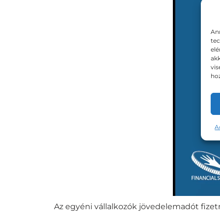
Ann
tec
elé
akk
vis
hoz
A
Az egyéni vállalkozók jövedelemadót fizet