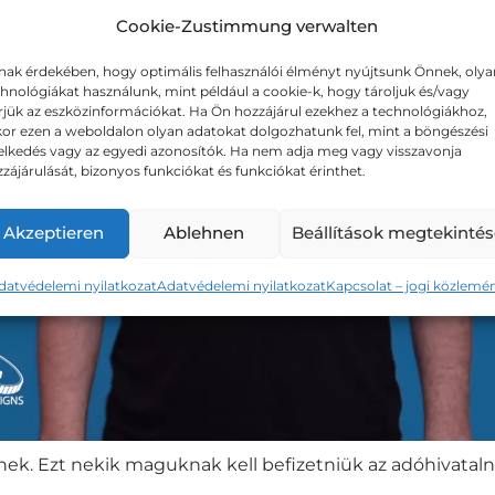
Cookie-Zustimmung verwalten
ak érdekében, hogy optimális felhasználói élményt nyújtsunk Önnek, olya
hnológiákat használunk, mint például a cookie-k, hogy tároljuk és/vagy
rjük az eszközinformációkat. Ha Ön hozzájárul ezekhez a technológiákhoz,
or ezen a weboldalon olyan adatokat dolgozhatunk fel, mint a böngészési
elkedés vagy az egyedi azonosítók. Ha nem adja meg vagy visszavonja
zájárulását, bizonyos funkciókat és funkciókat érinthet.
Akzeptieren
Ablehnen
Beállítások megtekintés
datvédelemi nyilatkozat
Adatvédelemi nyilatkozat
Kapcsolat – jogi közlemé
nek. Ezt nekik maguknak kell befizetniük az adóhivatal