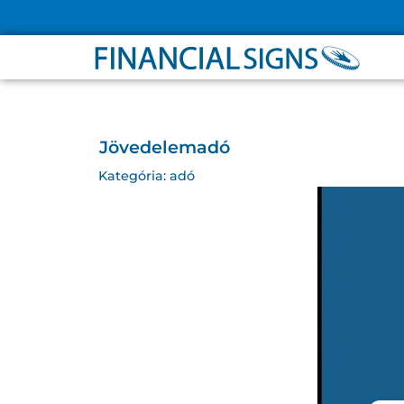
A OLDALRÓL
PARTNER
Jövedelemadó
Kategória:
adó