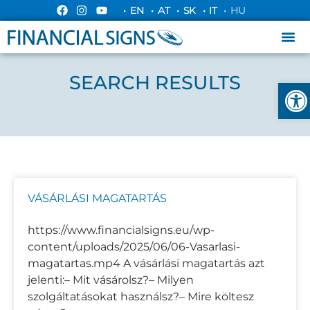
• EN
• AT
• SK
• IT
• HU
SEARCH RESULTS
Esz
VÁSÁRLÁSI MAGATARTÁS
https://www.financialsigns.eu/wp-
content/uploads/2025/06/06-Vasarlasi-
magatartas.mp4 A vásárlási magatartás azt
jelenti:– Mit vásárolsz?– Milyen
szolgáltatásokat használsz?– Mire költesz