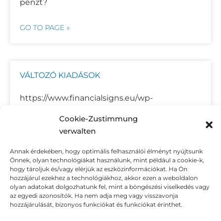
pénzt?
GO TO PAGE »
VÁLTOZÓ KIADÁSOK
https://www.financialsigns.eu/wp-
content/uploads/2025/06/08-Valtozo-
Cookie-Zustimmung
kiadasok-.mp4 Ezek a kiadások nem mindig
verwalten
ugyanolyan az összegűek,de mégis
rendszeres költségek.Például:
Annak érdekében, hogy optimális felhasználói élményt nyújtsunk
élelmiszervásárlás, rezsi, benzinköltség.
Önnek, olyan technológiákat használunk, mint például a cookie-k,
hogy tároljuk és/vagy elérjük az eszközinformációkat. Ha Ön
hozzájárul ezekhez a technológiákhoz, akkor ezen a weboldalon
GO TO PAGE »
olyan adatokat dolgozhatunk fel, mint a böngészési viselkedés vagy
az egyedi azonosítók. Ha nem adja meg vagy visszavonja
hozzájárulását, bizonyos funkciókat és funkciókat érinthet.