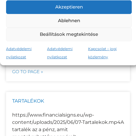
HÁZTARTÁSI KÖNYV
Akzeptieren
https://www.financialsigns.eu/wp-
Ablehnen
content/uploads/2025/06/05-Haztartasi-
Beállítások megtekintése
koenyv.mp4 Egy háztartási könyvben
felsorolja a bevételt és a kiadást.Ebben az
áttekintésben láthatja:Mennyi pénzt költ,
Adatvédelemi
Adatvédelemi
Kapcsolat – jogi
pontosan mire?
nyilatkozat
nyilatkozat
közlemény
GO TO PAGE »
TARTALÉKOK
https://www.financialsigns.eu/wp-
content/uploads/2025/06/07-Tartalekok.mp4A
tartalék az a pénz, amit