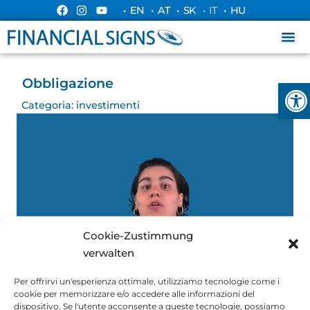
• EN
• AT
• SK
• IT
• HU
Obbligazione
Apri l
Categoria:
investimenti
Cookie-Zustimmung
verwalten
Per offrirvi un'esperienza ottimale, utilizziamo tecnologie come i
cookie per memorizzare e/o accedere alle informazioni del
dispositivo. Se l'utente acconsente a queste tecnologie, possiamo