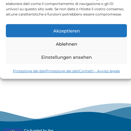
elaborare dati come il comportamento di navigazione o gli ID
univoci su questo sito web. Se non date o ritirate il vostro consenso,
alcune caratteristiche e funzioni potrebbero essere compromesse.
Akzeptieren
Un obbligazione è un prestito. Tu dai un
Ablehnen
prestito ad una compagnia. Dopo, la compagnia
ti dovrà ridare i soldi. Ti dovrà anche pagare gli
Einstellungen ansehen
interessi. Puoi comprare un obbligazione dal
Protezione dei dati
Protezione dei dati
Contatti – Avviso legale
governo.