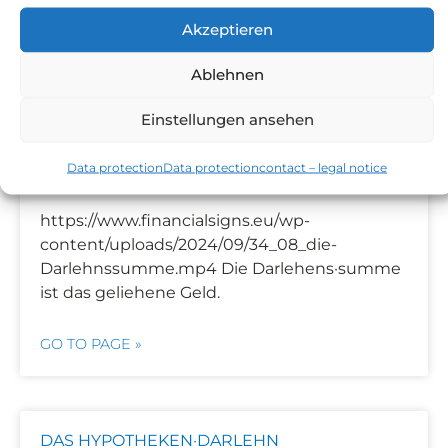
verwendet zum Beispiel deinen Name und
deine Adresse.
Akzeptieren
Ablehnen
GO TO PAGE »
Einstellungen ansehen
Data protection
Data protection
contact – legal notice
DIE DARLEHNS·SUMME
https://www.financialsigns.eu/wp-
content/uploads/2024/09/34_08_die-
Darlehnssumme.mp4 Die Darlehens·summe
ist das geliehene Geld.
GO TO PAGE »
DAS HYPOTHEKEN·DARLEHN