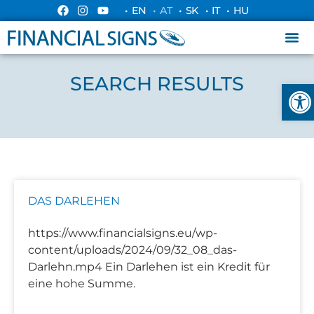
• EN
• AT
• SK
• IT
• HU
SEARCH RESULTS
Ope
DAS DARLEHEN
https://www.financialsigns.eu/wp-
content/uploads/2024/09/32_08_das-
Darlehn.mp4 Ein Darlehen ist ein Kredit für
eine hohe Summe.