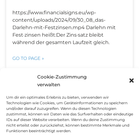
https://www.financialsigns.eu/wp-
content/uploads/2024/09/30_08_das-
Darlehn-mit-Festzinsen.mp4 Darlehn mit
Fest·zinsen heißt:Der Zins·satz bleibt
während der gesamten Laufzeit gleich.
GO TO PAGE »
Cookie-Zustimmung
verwalten
DER IDENDITÄTS·DIEBSTAHL
Um dir ein optimales Erlebnis zu bieten, verwenden wir
https://www.financialsigns.eu/wp-
Technologien wie Cookies, um Geräteinformationen zu speichern
und/oder darauf zuzugreifen. Wenn du diesen Technologien
content/uploads/2024/09/37_09_der-
zustimmst, können wir Daten wie das Surfverhalten oder eindeutige
Idenditaetsdiebstahl.mp4
IDs auf dieser Website verarbeiten. Wenn du deine Zustimmung
Idenditäts·diebstahl heißt:Jemand gibt sich
nicht erteilst oder zurückziehst, können bestimmte Merkmale und
Funktionen beeinträchtigt werden.
als eine andere Person aus.Die Person