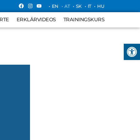
• EN
• AT
• SK
• IT
• HU
RTE
ERKLÄRVIDEOS
TRAININGSKURS
RTE
ERKLÄRVIDEOS
TRAININGSKURS
Open