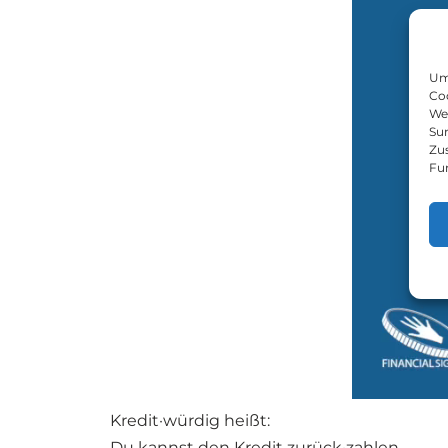
Um 
Coo
We
Sur
Zu
Fu
Kredit·würdig heißt:
Du kannst den Kredit zurück·zahlen.