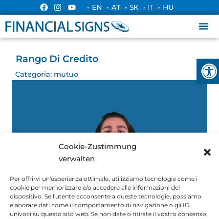
• EN
• AT
• SK
• IT
• HU
Rango Di Credito
Apri l
Categoria:
mutuo
Cookie-Zustimmung
verwalten
Per offrirvi un'esperienza ottimale, utilizziamo tecnologie come i
cookie per memorizzare e/o accedere alle informazioni del
dispositivo. Se l'utente acconsente a queste tecnologie, possiamo
elaborare dati come il comportamento di navigazione o gli ID
univoci su questo sito web. Se non date o ritirate il vostro consenso,