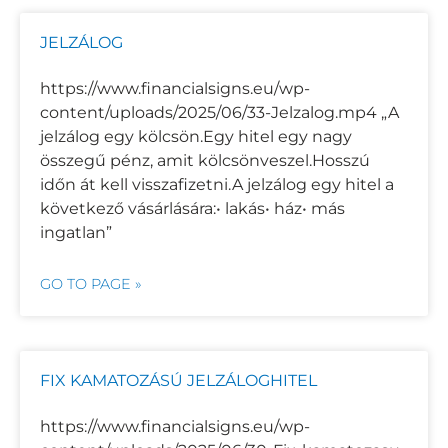
JELZÁLOG
https://www.financialsigns.eu/wp-
content/uploads/2025/06/33-Jelzalog.mp4 „A
jelzálog egy kölcsön.Egy hitel egy nagy
összegű pénz, amit kölcsönveszel.Hosszú
időn át kell visszafizetni.A jelzálog egy hitel a
következő vásárlására:• lakás• ház• más
ingatlan”
GO TO PAGE »
FIX KAMATOZÁSÚ JELZÁLOGHITEL
https://www.financialsigns.eu/wp-