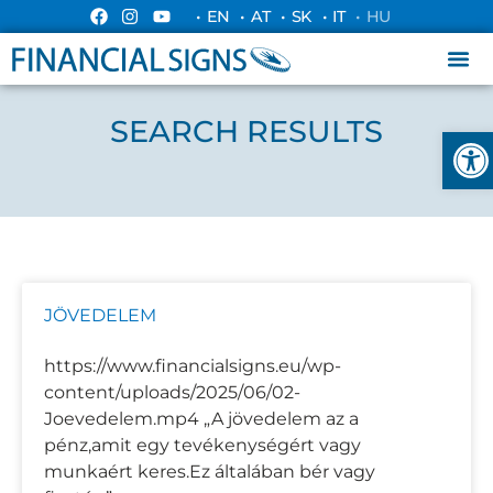
• EN
• AT
• SK
• IT
• HU
SEARCH RESULTS
Esz
JÖVEDELEM
https://www.financialsigns.eu/wp-
content/uploads/2025/06/02-
Joevedelem.mp4 „A jövedelem az a
pénz,amit egy tevékenységért vagy
munkaért keres.Ez általában bér vagy