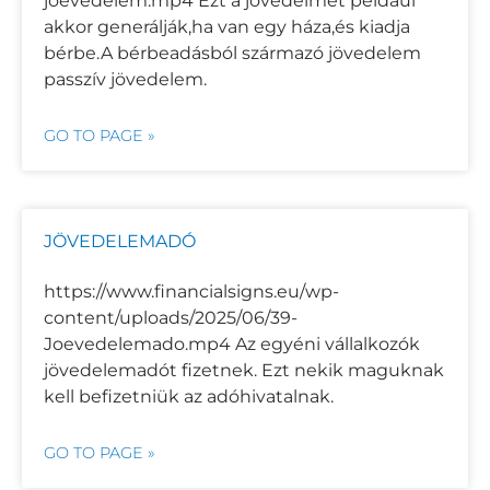
joevedelem.mp4 Ezt a jövedelmet például
akkor generálják,ha van egy háza,és kiadja
bérbe.A bérbeadásból származó jövedelem
passzív jövedelem.
GO TO PAGE »
JÖVEDELEMADÓ
https://www.financialsigns.eu/wp-
content/uploads/2025/06/39-
Joevedelemado.mp4 Az egyéni vállalkozók
jövedelemadót fizetnek. Ezt nekik maguknak
kell befizetniük az adóhivatalnak.
GO TO PAGE »