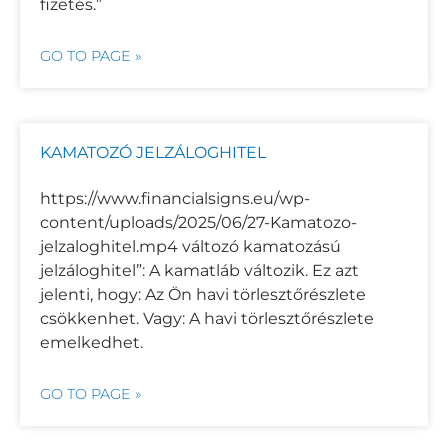
fizetés.”
GO TO PAGE »
KAMATOZÓ JELZÁLOGHITEL
https://www.financialsigns.eu/wp-
content/uploads/2025/06/27-Kamatozo-
jelzaloghitel.mp4 változó kamatozású
jelzáloghitel”: A kamatláb változik. Ez azt
jelenti, hogy: Az Ön havi törlesztőrészlete
csökkenhet. Vagy: A havi törlesztőrészlete
emelkedhet.
GO TO PAGE »