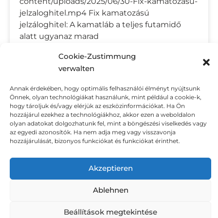
content/uploads/2025/06/30-Fix-kamatozasu-
jelzaloghitel.mp4 Fix kamatozású
jelzáloghitel: A kamatláb a teljes futamidő
alatt ugyanaz marad
Cookie-Zustimmung
GO TO PAGE »
verwalten
Annak érdekében, hogy optimális felhasználói élményt nyújtsunk
Önnek, olyan technológiákat használunk, mint például a cookie-k,
hogy tároljuk és/vagy elérjük az eszközinformációkat. Ha Ön
AKTÍV JÖVEDELEM
hozzájárul ezekhez a technológiákhoz, akkor ezen a weboldalon
olyan adatokat dolgozhatunk fel, mint a böngészési viselkedés vagy
https://www.financialsigns.eu/wp-
az egyedi azonosítók. Ha nem adja meg vagy visszavonja
hozzájárulását, bizonyos funkciókat és funkciókat érinthet.
content/uploads/2025/06/01-Aktiv-
joevedelem.mp4 Ezt a jövedelmet egy
tevékenység végzésével szerezheti
Akzeptieren
meg.Például: dolgozás.
Ablehnen
GO TO PAGE »
Beállítások megtekintése