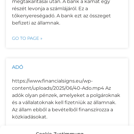
megtakarításai után. A bank a kamat egy
részét levonja a számlájáról. Ez a
tőkenyereségadó. A bank ezt az összeget
befizeti az államnak.
GO TO PAGE »
ADÓ
https://www.financialsigns.eu/wp-
content/uploads/2025/06/40-Ado.mp4 Az
adók olyan pénzek, amelyeket a polgároknak
és a vállalatoknak kell fizetniük az államnak.
Az állam ebből a bevételből finanszírozza a
közkiadásokat.
GO TO PAGE »
Cookie-Zustimmung