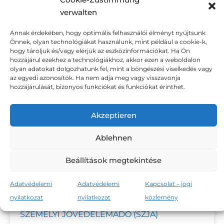
verwalten
Annak érdekében, hogy optimális felhasználói élményt nyújtsunk
Önnek, olyan technológiákat használunk, mint például a cookie-k,
ÁFA
hogy tároljuk és/vagy elérjük az eszközinformációkat. Ha Ön
hozzájárul ezekhez a technológiákhoz, akkor ezen a weboldalon
https://www.financialsigns.eu/wp-
olyan adatokat dolgozhatunk fel, mint a böngészési viselkedés vagy
az egyedi azonosítók. Ha nem adja meg vagy visszavonja
content/uploads/2025/06/41-Afa.mp4 Ennek
hozzájárulását, bizonyos funkciókat és funkciókat érinthet.
rövidítése az ÁFA. Ezt az adót forgalmi adónak
is nevezik. Ez azt jelenti, hogy, amikor valaki
Akzeptieren
vásárol valamit, az eladó nem tarthatja meg az
összes pénzt. Egy részét be kell fizetnie az
Ablehnen
államnak. Ezért az adót belekalkulálják az
Beállítások megtekintése
GO TO PAGE »
Adatvédelemi
Adatvédelemi
Kapcsolat – jogi
nyilatkozat
nyilatkozat
közlemény
SZEMÉLYI JÖVEDELEMADÓ (SZJA)