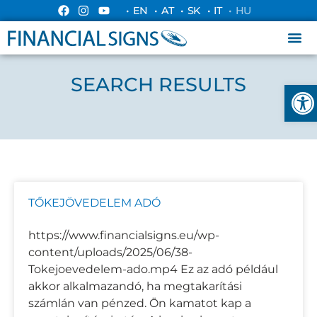
• EN
• AT
• SK
• IT
• HU
SEARCH RESULTS
Esz
TŐKEJÖVEDELEM ADÓ
https://www.financialsigns.eu/wp-
content/uploads/2025/06/38-
Tokejoevedelem-ado.mp4 Ez az adó például
akkor alkalmazandó, ha megtakarítási
számlán van pénzed. Ön kamatot kap a