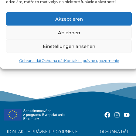
odvoláte, môže to mať vplyv na niektoré funkcie a vlastnosti.
Akzeptieren
Ablehnen
„Zamestnanci platia daň zo mzdy.
Einstellungen ansehen
Zamestnávateľ ju odvádza daňovému úradu.“
Ochrana dát
Ochrana dát
Kontakt – právne upozornenie
KONTAKT – PRÁVNE UPOZORNENIE
OCHRANA DÁT