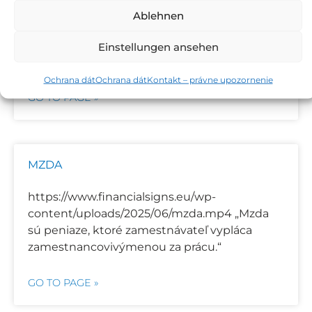
content/uploads/2025/06/pasivny-prijem.mp4
Ablehnen
„Tieto príjmy sú generované napríkladak
vlastníte doma prenajímate ho.Príjem z
Einstellungen ansehen
prenájmu je pasívny príjem.“
Ochrana dát
Ochrana dát
Kontakt – právne upozornenie
GO TO PAGE »
MZDA
https://www.financialsigns.eu/wp-
content/uploads/2025/06/mzda.mp4 „Mzda
sú peniaze, ktoré zamestnávateľ vypláca
zamestnancovivýmenou za prácu.“
GO TO PAGE »