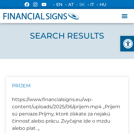
• EN
• AT
• SK
• IT
• HU
SEARCH RESULTS
Ope
PRÍJEM
https://www.financialsigns.eu/wp-
content/uploads/2025/06/prijem.mp4 „Príjem
sú peniaze.Príjmy, ktoré získate za nejakú
činnosť alebo prácu. Zvyčajne ide o mzdu
alebo plat. „