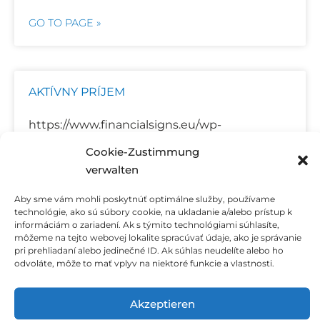
GO TO PAGE »
AKTÍVNY PRÍJEM
https://www.financialsigns.eu/wp-
content/uploads/2025/06/aktivny-prijem.mp4
Cookie-Zustimmung
„Tento príjem získavate vykonávaním určitej
verwalten
činnosti.Napríklad: prácou“
Aby sme vám mohli poskytnúť optimálne služby, používame
technológie, ako sú súbory cookie, na ukladanie a/alebo prístup k
GO TO PAGE »
informáciám o zariadení. Ak s týmito technológiami súhlasíte,
môžeme na tejto webovej lokalite spracúvať údaje, ako je správanie
pri prehliadaní alebo jedinečné ID. Ak súhlas neudelíte alebo ho
odvoláte, môže to mať vplyv na niektoré funkcie a vlastnosti.
PASÍVNY PRÍJEM
Akzeptieren
https://www.financialsigns.eu/wp-